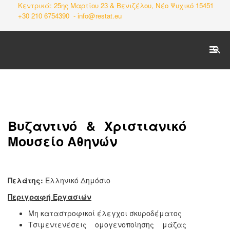
Κεντρικά: 25ης Μαρτίου 23 & Βενιζέλου, Νέο Ψυχικό 15451
+30 210 6754390 -
info@restat.eu
SEARCH
Αρχική
Ποιοί Είμαστε
Βυζαντινό & Χριστιανικό
Μουσείο Αθηνών
Δραστηριότητες
Έργα
Πελάτης:
Ελληνικό Δημόσιο
Πιστοποιητικά
Περιγραφή Εργασιών
Επικοινωνία
Μη καταστροφικοί έλεγχοι σκυροδέματος
Τσιμεντενέσεις ομογενοποίησης μάζας