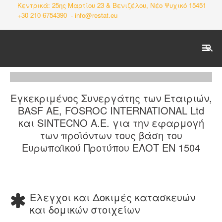
Κεντρικά: 25ης Μαρτίου 23 & Βενιζέλου, Νέο Ψυχικό 15451
+30 210 6754390 -
info@restat.eu
SEARCH
Αρχική
Εγκεκριμένος Συνεργάτης των Εταιριών,
BASF AE, FOSROC INTERNATIONAL Ltd
Ποιοί Είμαστε
και SINTECNO Α.Ε. για την εφαρμογή
των προϊόντων τους βάση του
Δραστηριότητες
Ευρωπαϊκού Προτύπου ΕΛΟΤ ΕΝ 1504
Έργα
Πιστοποιητικά
Έλεγχοι και Δοκιμές κατασκευών
Επικοινωνία
και δομικών στοιχείων