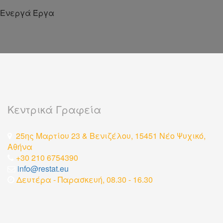
Ενεργά Έργα
Κεντρικά Γραφεία
25ης Μαρτίου 23 & Βενιζέλου, 15451 Νέο Ψυχικό,
Αθήνα
+30 210 6754390
info@restat.eu
Δευτέρα - Παρασκευή, 08.30 - 16.30